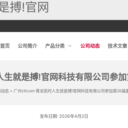
是搏!官网
首页
公司简介
产品分类
公司动态
技术文章
时人生就是搏!官网科技有限公司参
玻璃锯片
石英石磨轮
石英石磨头
金刚石链
司动态
>
广州z6com·尊龙凯时人生就是搏!官网科技有限公司参加第26
玻璃钻头
石材磨轮
石材钻头
玻璃磨轮
陶瓷磨轮
混凝土钻头
2026年4月2日
钻片
地板磨块
取芯钻头