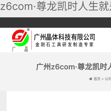
z6com·尊龙凯时人生就
跳
至
内
容
广州z6com·尊龙凯
干切锯片
岩板专用
混凝土锯片
首页
>
公
机专用
湿切锯片
陶瓷专用
沥青锯片
耐切王
石材专用
刻槽锯片