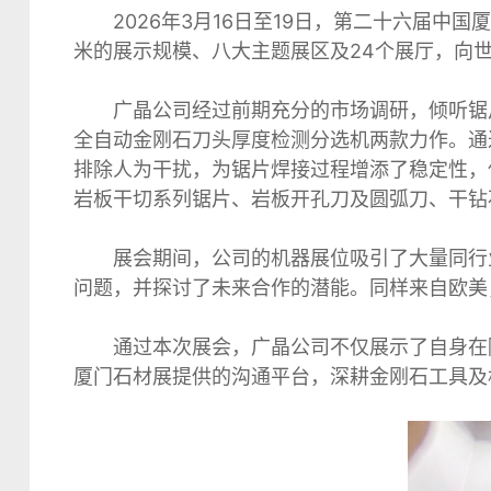
花岗石锯片
2026年3月16日至19日，第二十六届中国厦
米的展示规模、八大主题展区及24个展厅，向
大理石锯片
石英石锯片
广晶公司经过前期充分的市场调研，倾听锯
全自动金刚石刀头厚度检测分选机两款力作。通
锯片
排除人为干扰，为锯片焊接过程增添了稳定性，使得
岩板干切系列锯片、岩板开孔刀及圆弧刀、干钻
展会期间，公司的机器展位吸引了大量同行
问题，并探讨了未来合作的潜能。同样来自欧美，
通过本次展会，广晶公司不仅展示了自身在
厦门石材展提供的沟通平台，深耕金刚石工具及