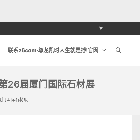
联系z6com·尊龙凯时人生就是搏!官网
加第26届厦门国际石材展
锯
金刚石排锯刀头
届厦门国际石材展