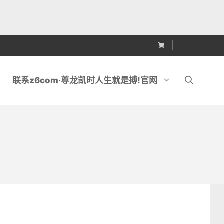
联系z6com·尊龙凯时人生就是搏!官网
锯
金刚石排锯刀头