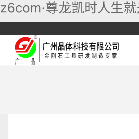
z6com·尊龙凯时人生就
跳
至
内
容
干切锯片
岩板专用
混凝土锯片
机专用
湿切锯片
陶瓷专用
沥青锯片
耐切王
石材专用
刻槽锯片