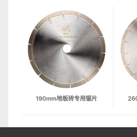
花岗石锯片
大理石锯片
石英石锯片
锯片
190mm地板砖专用锯片
2