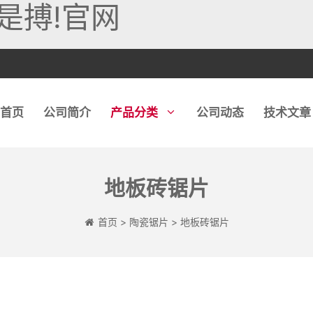
是搏!官网
首页
公司简介
产品分类
公司动态
技术文章
地板砖锯片
玻璃锯片
石英石磨轮
石英石磨头
金刚石链
首页
>
陶瓷锯片
>
地板砖锯片
玻璃钻头
石材磨轮
石材钻头
玻璃磨轮
陶瓷磨轮
混凝土钻头
钻片
地板磨块
取芯钻头