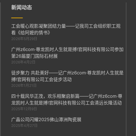
新闻动态
工会暖心观影凝聚团结力量——记我司工会组织职工观
看《给阿嬷的情书》
2026年5月29日
广州z6com·尊龙凯时人生就是搏!官网科技有限公司参加
第26届厦门国际石材展
2026年4月2日
徒步聚力 共赴美好——记广州z6com·尊龙凯时人生就是
搏!官网有限公司工会徒步活动
2026年1月21日
四十载风华正茂，欢乐相聚启新篇——记广州z6com·尊
龙凯时人生就是搏!官网科技有限公司工会清远长隆活动
2025年12月9日
广晶公司闪耀2025佛山潭洲陶瓷展
2025年4月27日