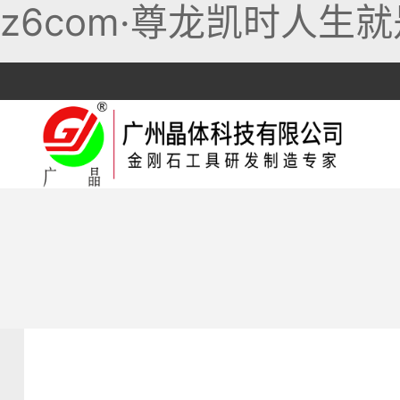
z6com·尊龙凯时人生就
跳
至
内
容
干切锯片
岩板专用
混凝土锯片
机专用
湿切锯片
陶瓷专用
沥青锯片
耐切王
石材专用
刻槽锯片