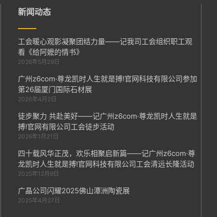
新闻动态
工会暖心观影凝聚团结力量——记我司工会组织职工观
看《给阿嬷的情书》
2026年5月29日
广州z6com·尊龙凯时人生就是搏!官网科技有限公司参加
第26届厦门国际石材展
2026年4月2日
徒步聚力 共赴美好——记广州z6com·尊龙凯时人生就是
搏!官网有限公司工会徒步活动
2026年1月21日
四十载风华正茂，欢乐相聚启新篇——记广州z6com·尊
龙凯时人生就是搏!官网科技有限公司工会清远长隆活动
2025年12月9日
广晶公司闪耀2025佛山潭洲陶瓷展
2025年4月27日