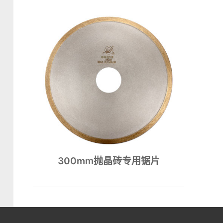
花岗石锯片
大理石锯片
石英石锯片
锯片
300mm抛晶砖专用锯片