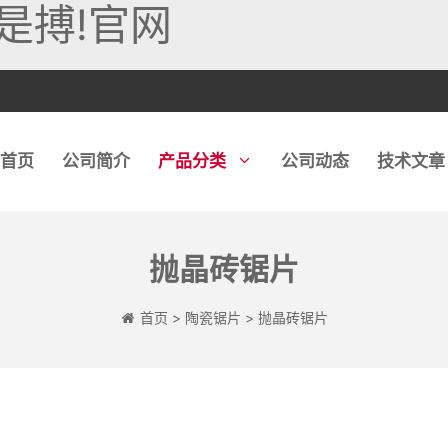
是搏!官网
首页
公司简介
产品分类
公司动态
技术文章
抛晶砖锯片
玻璃锯片
石英石磨轮
石英石磨头
金刚石链
首页
>
陶瓷锯片
>
抛晶砖锯片
玻璃钻头
石材磨轮
石材钻头
玻璃磨轮
陶瓷磨轮
混凝土钻头
钻片
地板磨块
取芯钻头