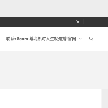
联系z6com·尊龙凯时人生就是搏!官网
锯
金刚石排锯刀头