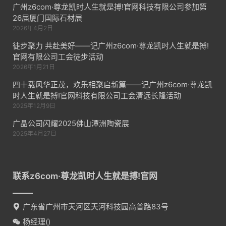
广州z6com·尊龙凯时人生就是搏!官网科技有限公司参加第
26届厦门国际石材展
2026年4月2日
徒步聚力 共赴美好——记广州z6com·尊龙凯时人生就是搏!
官网有限公司工会徒步活动
2026年1月21日
四十载风华正茂，欢乐相聚启新篇——记广州z6com·尊龙凯
时人生就是搏!官网科技有限公司工会清远长隆活动
2025年12月9日
广晶公司闪耀2025佛山潭洲陶瓷展
2025年4月27日
联系z6com·尊龙凯时人生就是搏!官网
广东省广州市天河区天河科技园高普路83号
杨经理(
)