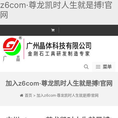
z6com·尊龙凯时人生就是搏!官
网
跳
至
内
容
菜单
加入z6com·尊龙凯时人生就是搏!官网
首页
>
加入z6com·尊龙凯时人生就是搏!官网