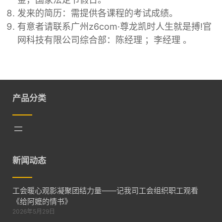
发来的简历：需提供各课程的考试成绩。
有意者请联系广州z6com·尊龙凯时人生就是搏!官
网科技有限公司综合部：陈经理 ；李经理 。
产品分类
新闻动态
工会暖心观影凝聚团结力量——记我司工会组织职工观看
《给阿嬷的情书》
2026年5月29日