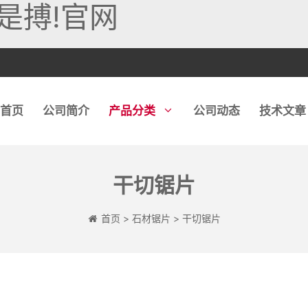
是搏!官网
首页
公司简介
产品分类
公司动态
技术文章
干切锯片
玻璃锯片
石英石磨轮
石英石磨头
金刚石链
首页
>
石材锯片
>
干切锯片
玻璃钻头
石材磨轮
石材钻头
玻璃磨轮
陶瓷磨轮
混凝土钻头
钻片
地板磨块
取芯钻头