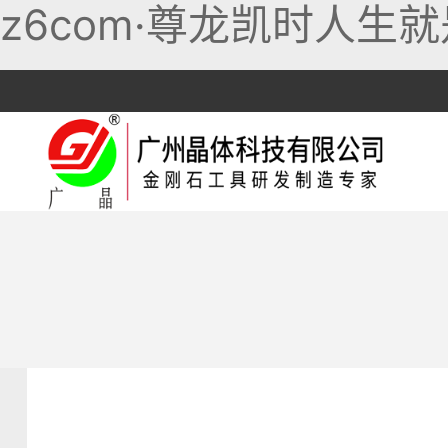
z6com·尊龙凯时人生就
跳
至
内
容
干切锯片
岩板专用
混凝土锯片
机专用
湿切锯片
陶瓷专用
沥青锯片
耐切王
石材专用
刻槽锯片