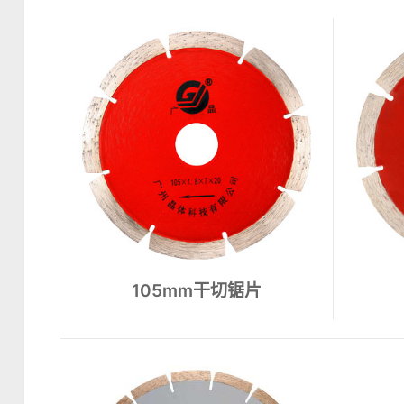
花岗石锯片
大理石锯片
石英石锯片
锯片
105mm干切锯片