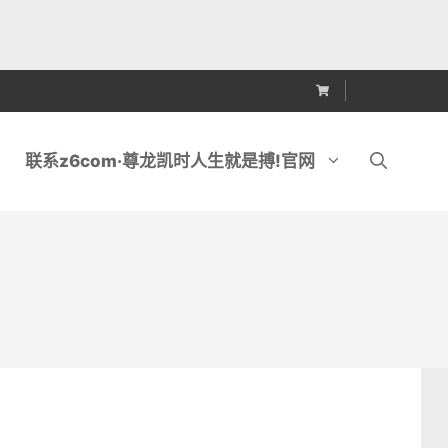
联系z6com·尊龙凯时人生就是搏!官网
锯
金刚石排锯刀头