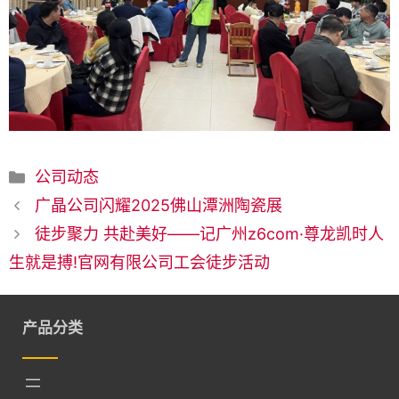
分
公司动态
类
广晶公司闪耀2025佛山潭洲陶瓷展
徒步聚力 共赴美好——记广州z6com·尊龙凯时人
生就是搏!官网有限公司工会徒步活动
产品分类