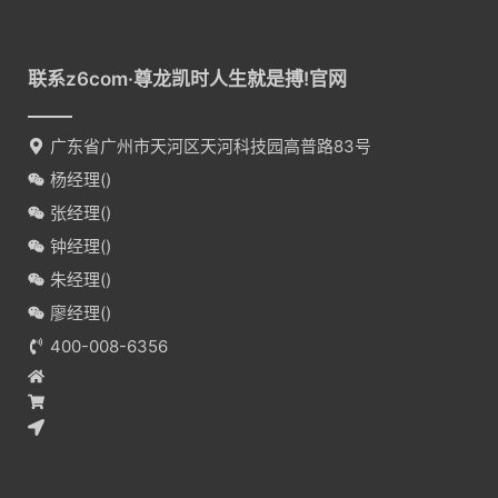
联系z6com·尊龙凯时人生就是搏!官网
广东省广州市天河区天河科技园高普路83号
杨经理(
)
张经理(
)
钟经理(
)
朱经理(
)
廖经理(
)
400-008-6356