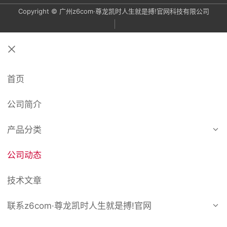
Copyright © 广州z6com·尊龙凯时人生就是搏!官网科技有限公司
关
闭
首页
公司简介
产品分类
公司动态
技术文章
联系z6com·尊龙凯时人生就是搏!官网