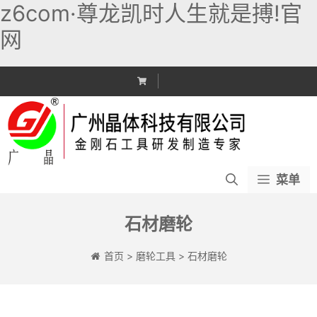
z6com·尊龙凯时人生就是搏!官
网
跳
至
内
容
菜单
石材磨轮
首页
>
磨轮工具
>
石材磨轮