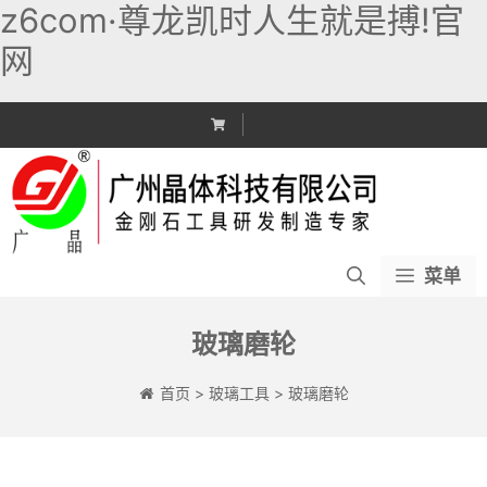
z6com·尊龙凯时人生就是搏!官
网
跳
至
内
容
菜单
玻璃磨轮
首页
>
玻璃工具
>
玻璃磨轮